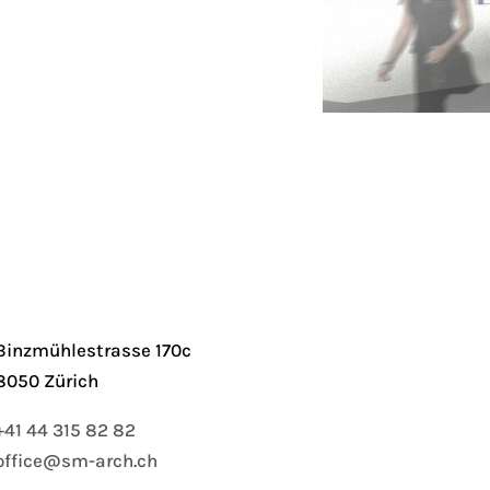
Binzmühlestrasse 170c
8050 Zürich
+41 44 315 82 82
office@sm-arch.ch