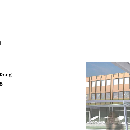
n
. Rang
ng